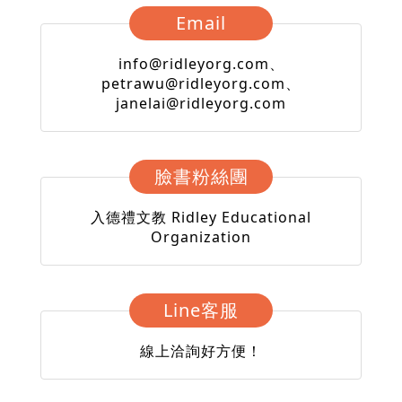
Email
info@ridleyorg.com
、
petrawu@ridleyorg.com
、
janelai@ridleyorg.com
臉書粉絲團
入德禮文教 Ridley Educational
Organization
Line客服
線上洽詢好方便！