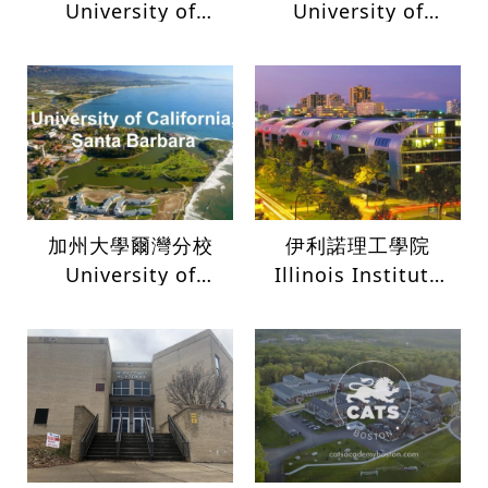
University of
University of
Rhode Island
Callifornia-Irvine
加州大學爾灣分校
伊利諾理工學院
University of
Illinois Institute
Callifornia-Irvine
of Technology