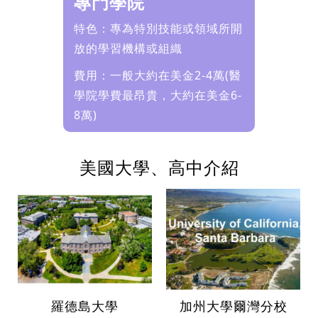
專門學院
特色：專為特別技能或領域所開
放的學習機構或組織
費用：一般大約在美金2-4萬(醫
學院學費最昂貴，大約在美金6-
8萬)
美國大學、高中介紹
羅德島大學
加州大學爾灣分校