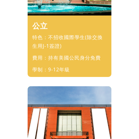
公立
特色：不招收國際學生(除交換
生用J-1簽證)
費用：持有美國公民身分免費
學制：9-12年級