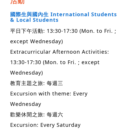
活動
國際生與國內生 International Students
& Local Students
平日下午活動: 13:30-17:30 (Mon. to Fri. ;
except Wednesday)
Extracurricular Afternoon Activities:
13:30-17:30 (Mon. to Fri. ; except
Wednesday)
教育主題之旅: 每週三
Excursion with theme: Every
Wednesday
歡樂休閒之旅: 每週六
Excursion: Every Saturday