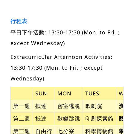
行程表
平日下午活動: 13:30-17:30 (Mon. to Fri. ;
except Wednesday)
Extracurricular Afternoon Activities:
13:30-17:30 (Mon. to Fri. ; except
Wednesday)
SUN
MON
TUES
WED
第一週
抵達
密室逃脫
歌劇院
漁民
第二週
抵達
歡樂跳跳
印刷探索館
酪農
第三週
自由行
七分寮
科學博物館
學．