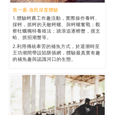
第一週-漁民深度體驗
1.體驗蚵農工作趣活動，實際操作養蚵、
採蚵，抓蚵的天敵蚵螺、與蚵螺奮戰；觀
察牡蠣獨特養殖法；踏浪追逐螃蟹，摸文
蛤、抓招潮蟹等。
2.利用傳統牽罟的補魚方式，於退潮時至
王功潮間帶設陷阱插網，體驗最真實有趣
的補魚趣與認識河口的生態。