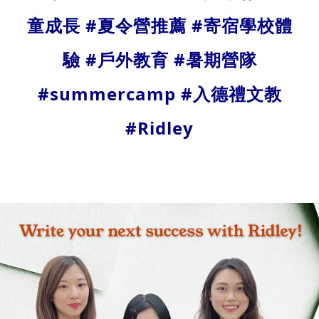
童成長
#
夏令營推薦
#
寄宿學校體
驗
#
戶外教育
#
暑期營隊
#summercamp #入德禮文教
#Ridley