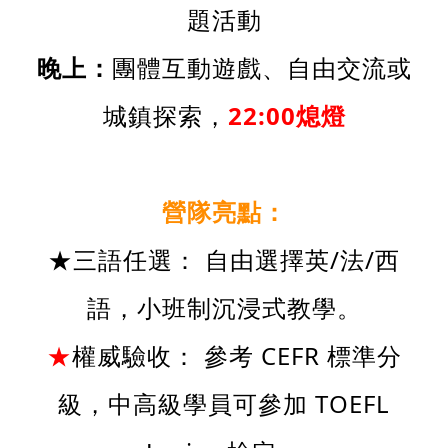
題活動
晚上：
團體互動遊戲、自由交流或
城鎮探索，
22:00
熄燈
營隊亮點：
★三語任選： 自由選擇英/法/西
語，小班制沉浸式教學。
★
權威驗收： 參考 CEFR 標準分
級，中高級學員可參加 TOEFL