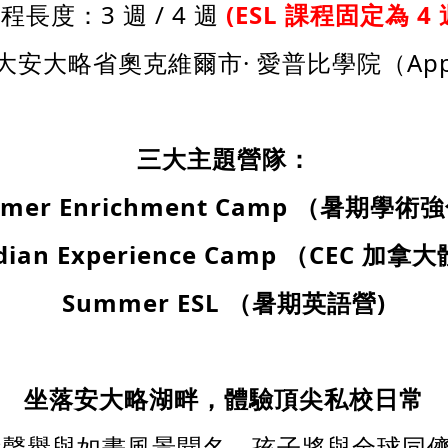
程長度：3 週 / 4 週
(
ESL
課程固定為 4
大略省奧克維爾市· 愛普比學院（Appleb
三大主題營隊：
mer Enrichment Camp
（暑期學術強
dian Experience Camp
（CEC
加拿大
Summer ESL
（暑期英語營)
坐落安大略湖畔，體驗頂尖私校日常
 以卓越學術聲譽與如畫風景聞名。孩子將與全