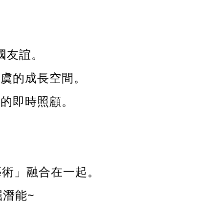
國友誼。
無虞的成長空間。
活的即時照顧。
、藝術」融合在一起。
潛能~