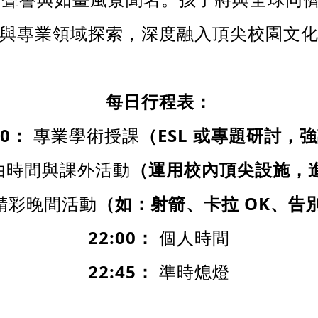
與專業領域探索，深度融入頂尖校園文
每日行程表：
30
：
專業學術授課
（
ESL
或專題研討，強
由時間與課外活動
（運用校內頂尖設施，
精彩晚間活動
（如：射箭、卡拉
OK
、告
22:00
：
個人時間
22:45
：
準時熄燈