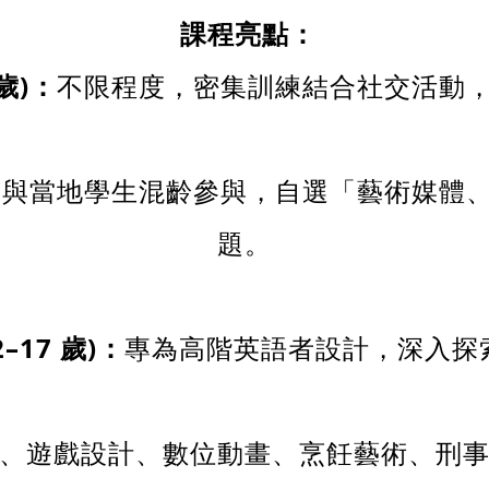
課程亮點：
歲)
：
不限程度，密集訓練結合社交活動
：
與當地學生混齡參與，自選「藝術媒體
題。
2
–17
歲)
：
專為高階英語者設計，深入探
、遊戲設計、數位動畫、烹飪藝術、刑