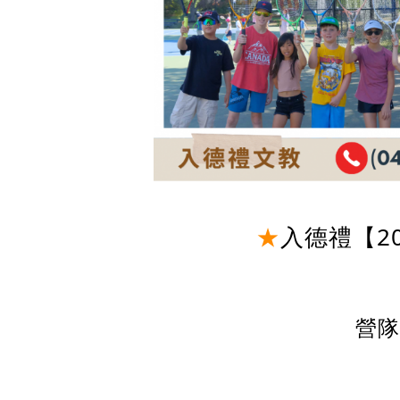
★
入德禮【202
營隊日