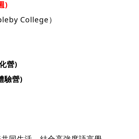
週
)
y College）
化營)
體驗營)
球同儕共同生活，結合高強度語言學