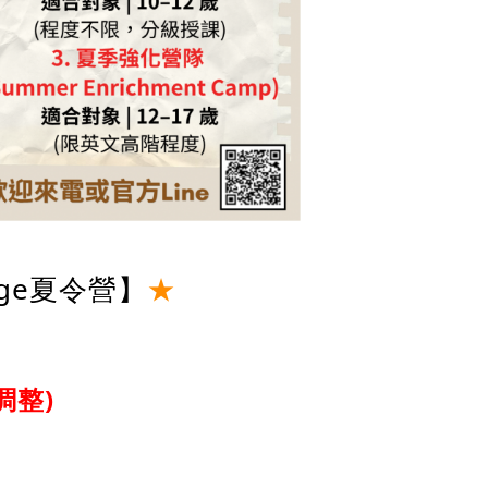
lege夏令營】
★
調整)