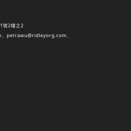
1號2樓之2
m
、
petrawu@ridleyorg.com
、