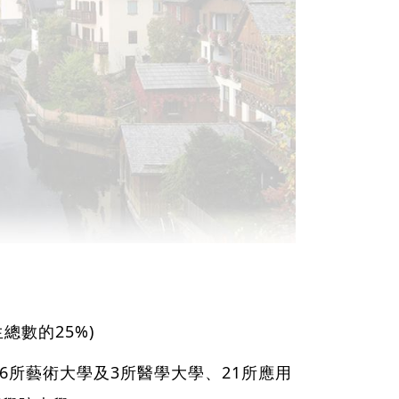
總數的25%)
6所藝術大學及3所醫學大學、21所應用