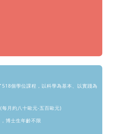
518個學位課程，以科學為基本、以實踐為
每月約八十歐元-五百歐元)
），博士生年齡不限