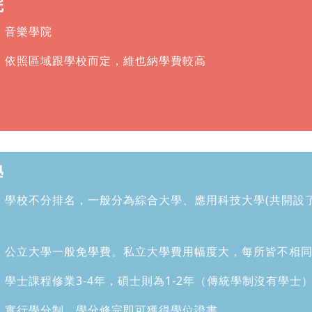
院
：音樂學院
：依照區域跟學校而定，維也納學費較高
學
：學校不分排名，一般分為綜合大學、應用科技大學(共開設了
：公立大學一般免學費。私立大學費用幅度大，每所皆不相同(
：學士課程修業3-4年，碩士則為1-2年（傳統學制沒有學士
：實行學分制，學分修完即可獲得學位證書。