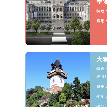
學
特色
費用
大
特色
導向)
費用
學制
優勢