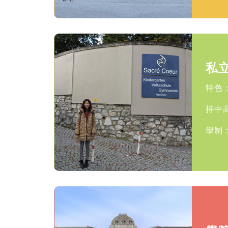
私
特色
持中
學制