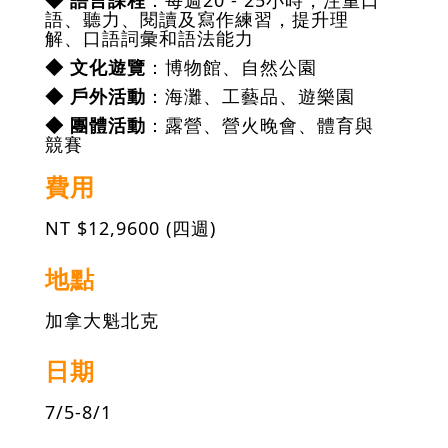
◆ 語言課程
：每週20 - 25小時，注重口
語、聽力、閱讀及寫作練習，提升理
解、口語詞彙和語法能力
◆ 文化遊覽
：博物館、自然公園
◆ 戶外活動
：海灘、工藝品、遊樂園
◆ 團體活動
：露營、營火晚會、體育與
競賽
費用
NT $12,9600 (四週)
地點
加拿大魁北克
日期
7/5-8/1