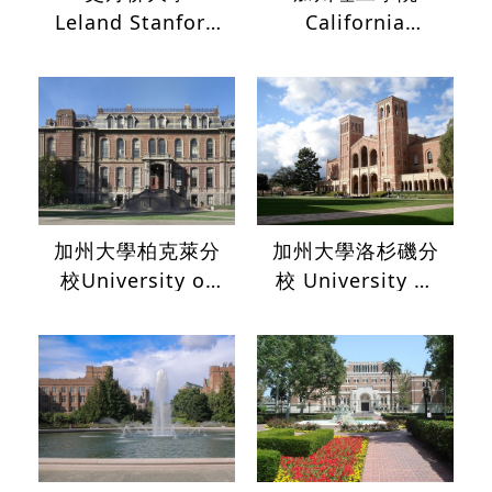
Leland Stanford
California
Junior University
Institute of
Technology
加州大學柏克萊分
加州大學洛杉磯分
校University of
校 University of
California,
California, Los
Berkeley
Angeles