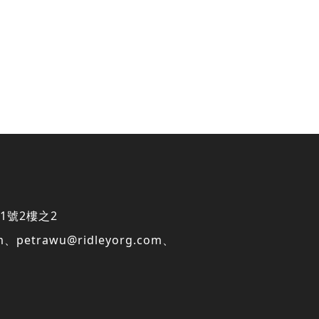
1號2樓之2
m
、
petrawu@ridleyorg.com
、