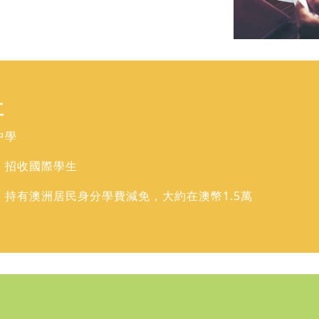
立
中學
：招收國際學生
：持有澳洲居民身分學費減免，大約在澳幣1.5萬