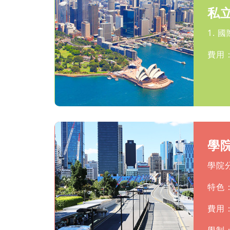
私
1. 
費用：
學
學院分
特色
費用：