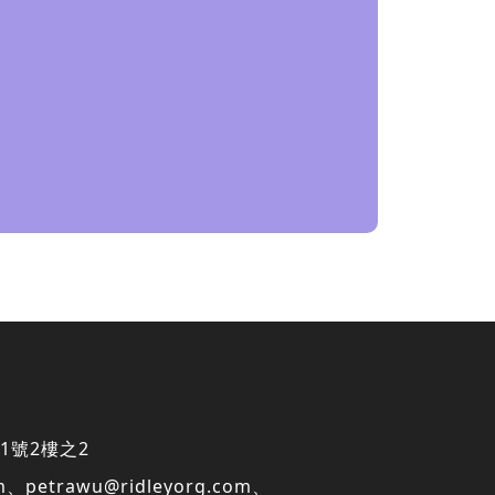
1號2樓之2
m
、
petrawu@ridleyorg.com
、