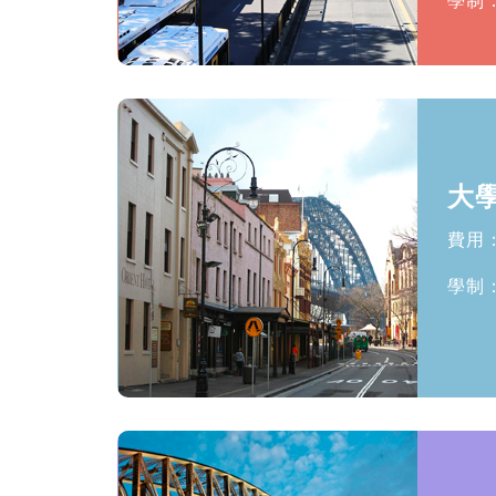
學制
大
費用：
學制