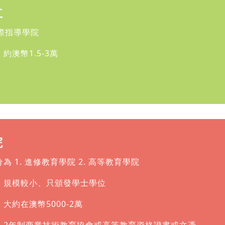
立
國際指導學院
約澳幣1.5-3萬
院
為 1. 進修教育學院 2. 高等教育學院
：規模較小、只頒發學士學位
大約在澳幣5000-2萬