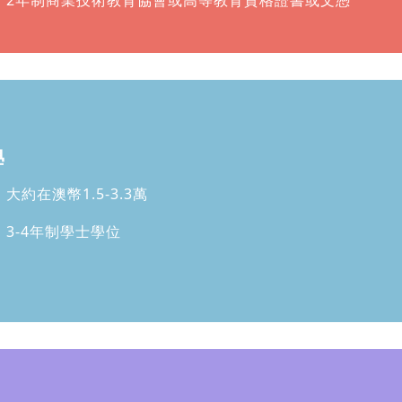
：2年制商業技術教育協會或高等教育資格證書或文憑
學
大約在澳幣1.5-3.3萬
：3-4年制學士學位